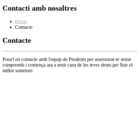
Contacti amb nosaltres
Home
Contacte
Contacte
Posa't en contacte amb l'equip de Prodents per assessorar-te sense
compromís i comença ara a tenir cura de les teves dents per lluir el
millor somriure.
Nom i Cognom
Please enter your name.
Email
Please enter a valid email.
Missatge
Please enter a message.
Avís Legal
|
Política de privacitat
|
Política de cookies
Accepto els terminis i condicions
You must accept the Terms and
Conditions.
Please check the captcha to verify you are not a robot.