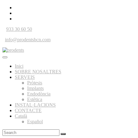
933 30 60 50
info@prodentsbcn.com
Inici
SOBRE NOSALTRES
SERVEIS
Pròtesis
Implants
Endodòncia
Estètica
INSTAL·LACIONS
CONTACTE
Català
Español