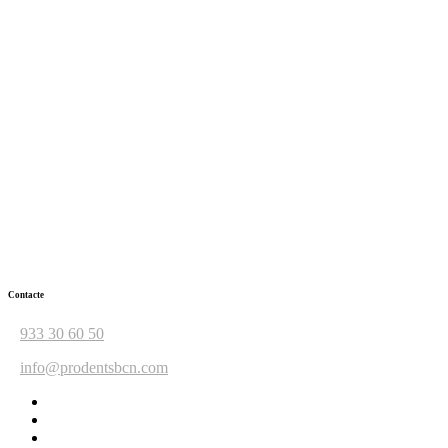
Contacte
933 30 60 50
info@prodentsbcn.com