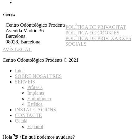
ADREÇA
Centro Odontológico Prodents
POLÍTICA DE PRIVACITAT
Avenida Madrid 36
POLÍTICA DE COOKIES
Barcelona
POLÍTICA DE PRIV. XARXES
08028, Barcelona
SOCIALS
AVÍS LEGAL
Centro Odontológico Prodents © 2021
Inici
SOBRE NOSALTRES
SERVEIS
Pròtesis
Implants
Endodòncia
Estètica
INSTAL·LACIONS
CONTACTE
Català
Español
Hola 👋 ¿En qué podemos ayudarte?