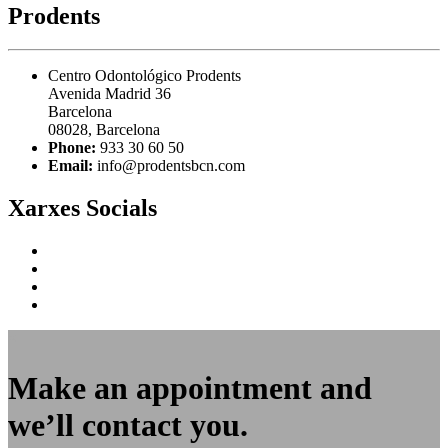
Prodents
Centro Odontológico Prodents
Avenida Madrid 36
Barcelona
08028, Barcelona
Phone:
933 30 60 50
Email:
info@prodentsbcn.com
Xarxes Socials
×
Make an appointment and
we’ll contact you.